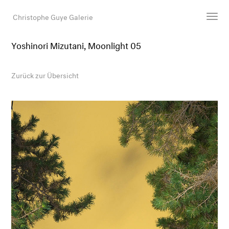
Christophe Guye Galerie
Yoshinori Mizutani, Moonlight 05
Künstler:innen
Ausstellungen
Zurück zur Übersicht
Messen
Newsroom
Shop
Galerie
Suche
E-Mail
EN