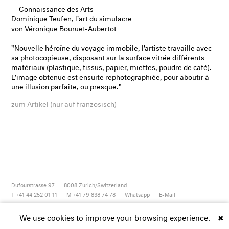
— Connaissance des Arts
Dominique Teufen, l'art du simulacre
von Véronique Bouruet-Aubertot
"Nouvelle héroïne du voyage immobile, l’artiste travaille avec
sa photocopieuse, disposant sur la surface vitrée différents
matériaux (plastique, tissus, papier, miettes, poudre de café).
L’image obtenue est ensuite rephotographiée, pour aboutir à
une illusion parfaite, ou presque."
zum Artikel (nur auf französisch)
Dufourstrasse 97
8008
Zurich/Switzerland
T +41 44 252 01 11
M +41 79 838 74 78
Whatsapp
E-Mail
Newsletter
Artsy
Instagram
Facebook
Vimeo
Youtube
We use cookies to improve your browsing experience.
✖