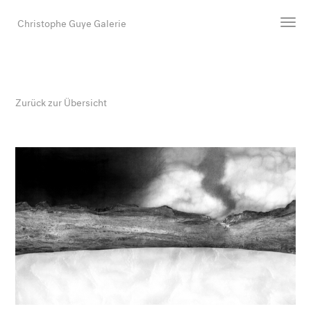
Christophe Guye Galerie
Künstler:innen
Ausstellungen
Zurück zur Übersicht
Messen
Newsroom
Shop
Galerie
Suche
E-Mail
EN