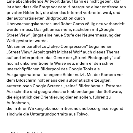
Eine abschließende Antwort darauf kann es nicht geben, klar
ist aber, dass die Frage vor dem Hintergrund einer entfesselten
privaten Bilderflut, die über das Internet verbreitet wird, und
der automatisierten Bildproduktion durch
Überwachungskameras und Robot Cams völlig neu verhandelt
werden muss. Das gilt umso mehr, nachdem mit „Google
Street View“ jüngst eine neue Stufe der Neuvermessung der
Welt gestartet wurde.
Mit seiner parallel zu „Tokyo Compression“ begonnenen
„Street View“ Arbeit greift Michael Wolf auch dieses Thema
auf und interpretiert das Genre der „Street Photography“ auf
höchst unkonventionelle Weise neu, indem er den schier
unerschöpflichen Bilderpool des Google Tools als
Ausgangsmaterial für eigene Bilder nutzt. Mit der Kamera vor
dem Bildschirm holt er aus den automatisch erzeugten,
autorenlosen Google Screens „seine“ Bilder heraus. Extreme
Ausschnitte und geographische Einblendungen der Software,
die eigentlich der Orientierung dienen sollen, führen zu
Aufnahmen,
die in ihrer Wirkung ebenso irritierend und besorgniserregend
sind wie die Untergrundportraits aus Tokyo.
Weitere Publikationen