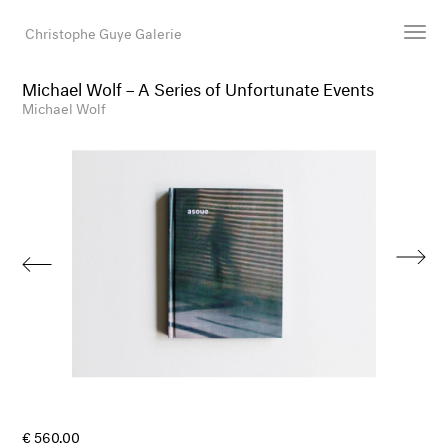
Christophe Guye Galerie
Michael Wolf – A Series of Unfortunate Events
Künstler:innen
Michael Wolf
Ausstellungen
Messen
Newsroom
Shop
Galerie
Suche
E-Mail
EN
€ 560.00