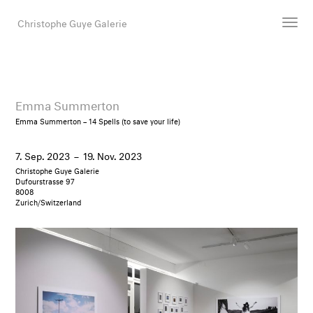
Christophe Guye Galerie
Künstler:innen
Ausstellungen
Emma Summerton
Messen
Emma Summerton – 14 Spells (to save your life)
Newsroom
7. Sep. 2023
–
19. Nov. 2023
Shop
Christophe Guye Galerie
Galerie
Dufourstrasse 97
8008
Zurich/Switzerland
Suche
E-Mail
EN