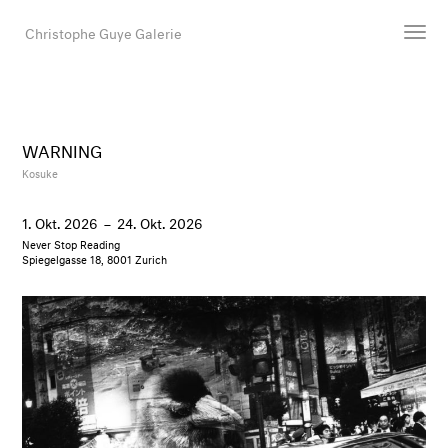
Christophe Guye Galerie
Künstler:innen
Ausstellungen
WARNING
Messen
Kosuke
Newsroom
1. Okt. 2026
–
24. Okt. 2026
Shop
Never Stop Reading
Galerie
Spiegelgasse 18, 8001 Zurich
Suche
E-Mail
EN