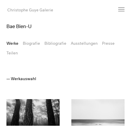
Christophe Guye Galerie
Bae Bien-U
Künstler:innen
Ausstellungen
Werke
Biografie
Bibliografie
Ausstellungen
Presse
Messen
Teilen
Newsroom
Shop
Galerie
Werkauswahl
Suche
E-Mail
EN