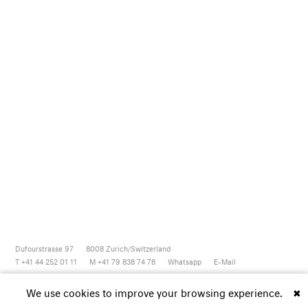
Dufourstrasse 97
8008
Zurich/Switzerland
T +41 44 252 01 11
M +41 79 838 74 78
Whatsapp
E-Mail
Newsletter
Artsy
Instagram
Facebook
Vimeo
Youtube
We use cookies to improve your browsing experience.
✖