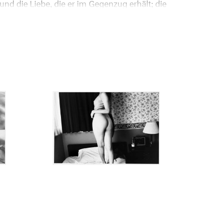
nd die Liebe, die er im Gegenzug erhält; die
ntensiver Austausch von Gefühlen zwischen dem
iven.