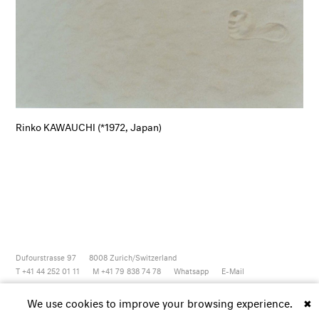
Rinko KAWAUCHI (*1972, Japan)
Dufourstrasse 97
8008
Zurich/Switzerland
T +41 44 252 01 11
M +41 79 838 74 78
Whatsapp
E-Mail
Newsletter
Artsy
Instagram
Facebook
Vimeo
Youtube
We use cookies to improve your browsing experience.
✖