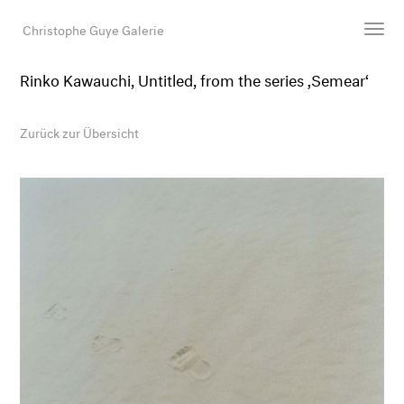
Christophe Guye Galerie
Rinko Kawauchi, Untitled, from the series ‚Semear‘
Künstler:innen
Ausstellungen
Zurück zur Übersicht
Messen
Newsroom
Shop
Galerie
Suche
E-Mail
EN