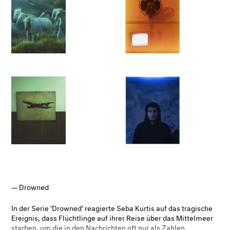
Das Wechselspiel zwischen Beschädigung und
Nichtbeschädigung, sowohl der Negative als auch der
porträtierten Objekte, legt die Existenz unterschiedlicher
Regime für die technischen Geräte nahe. Die staatliche
Verwaltung der Migranten bestimmt durch den 'richtigen
Gebrauch' der technischen Geräte, welche Leben wertvoll sind
und welche nicht, welche Körper wichtig sind und welche nicht.
Im Gegenteil, das solarisierte Gesicht eines wartenden
Migranten, der vor einem ikonischen westlichen Softdrink-
Poster steht, ist ein beredtes Beispiel für das Zögern der
Indexizität und für die Unschärfe der fotografischen
Identifikation, um irreguläre Migration darzustellen'.
– Agustin Berti und Andrea Torrano, Politik der
(Un)Dokumentierten, 2014
Drowned
In der Serie 'Drowned' reagierte Seba Kurtis auf das tragische
Ereignis, dass Flüchtlinge auf ihrer Reise über das Mittelmeer
starben, um die in den Nachrichten oft nur als Zahlen