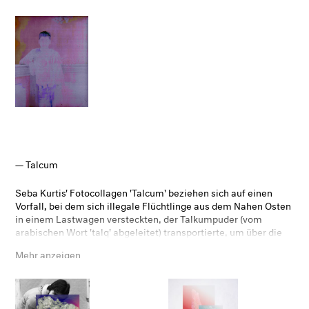
Talcum
Seba Kurtis' Fotocollagen 'Talcum' beziehen sich auf einen
Vorfall, bei dem sich illegale Flüchtlinge aus dem Nahen Osten
in einem Lastwagen versteckten, der Talkumpuder (vom
arabischen Wort 'talq' abgeleitet) transportierte, um über die
britische Grenze zu gelangen. Die Bilder der Mineralien
Mehr anzeigen
bedecken die Gesichter der Einwanderer, die sich während
ihres illegalen Aufenthalts vor den staatlichen Behörden
verstecken müssen. Die Gesteine im Vordergrund stehen auch
für die Vorrangstellung des anorganischen Materials