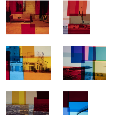
durch ein surreales Kaleidoskop gesehen als eine Metapher für
die einzigartigen Erfahrungen jedes Einzelnen mit dem
Lockdown. Kurtis hat in den letzten 12 Jahren in
Konfliktgebieten gearbeitet und ist kein Unbekannter in den
harten Realitäten des Lebens, die die illegale Einwanderung
mit sich bringt. In dieser Isolation hat er seine eigenen
Erfahrungen reflektiert und ausgewertet, indem er vergangene
Projekte, die es nicht in eine abschliessende Fassung geschafft
haben, erneut aufzugreifen. Er zeigt sie nun in einem neuen
Licht, das durch eine Form der Intervention oder Collage
ergänzt wird, die direkt in seinen Filmen verwendet wird, um
Daten über Covid-19 darzustellen. Die Informationen über den
Lockdown entwickeln sich ständig weiter - 'Karte des
Ausbruchs in Arizona', 'Bestätigte Fälle in Frankreich', 'Die Zahl
der Todesfälle in Pflegeheimen nimmt in Grossbritannien
immer noch zu'. Kurtis repräsentiert die von der Regierung
auferlegten Lockdown-Richtlinien wie z.B. soziale
Distanzierung und verbindet diese Daten mit seinen leeren
Landschaften und Städten, um die rasche Ausbreitung des
Coronavirus sichtbar zu machen. – A. Mosley