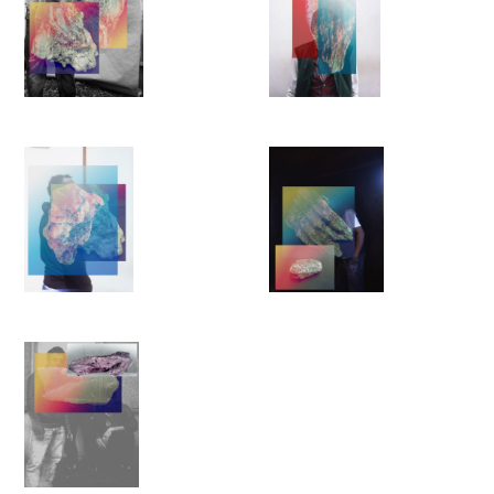
gegenüber dem Wert von Menschenleben auf unserer
wirtschaftlichen Werteskala. Die Fotografie von Seba Kurtis
und seine Untersuchung des Umfelds der illegalen Migration
versuchen, eine ausgewogene und humane Dimension der
Identität der Migranten wiederherzustellen. Die
überbelichteten und ästhetisch intensiven Bilder tragen dazu
bei, unsere negative Wahrnehmung von illegal migrierenden
Menschen zu verändern und ihre eigenen komplizierten Reisen
und Umstände, die Teil globaler politischer Phänomene sind,
heranzuzoomen.