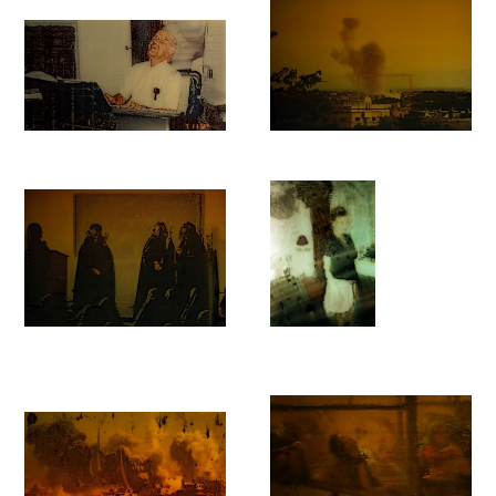
wie das langsame Ziehen durch die Zeit und das langsame
Vergessen der Opfer im Verlauf der Zeit. Kurtis hat Fälle von
Anschlägen mit Nervengiften und chemischen Substanzen
recherchiert. Er hat sich mit dem Einsatz von Gift als
politisches Machtmittel befasst und Bilder aufgenommen, um
seine Erkenntnisse zu vertiefen. Die chemische Reaktion, die
wir bei herkömmlichen fotografischen Prozessen erwarten,
wurde für diese Geschichte über Propaganda
instrumentalisiert, um das Papier zu einem weiteren Beleg zu
verwandeln. Die Oberfläche bricht unter der chemischen
Reaktion zusammen und hinterlässt einen Abdruck der
Verwirrung, während diese bedeutsamen Ereignisse aus der
gemeinsamen Erinnerung verblassen. Kurtis hat eine
empfindliche, wieder vereinnahmte Oberfläche geschaffen,
die Geschichte, Intrigen und Zeit birgt.’
– Mariama Attah