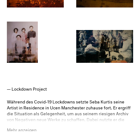
Lockdown Project
Während des Covid-19 Lockdowns setzte Seba Kurtis seine
Artist in Residence in Ucen Manchester zuhause fort. Er ergriff
die Situation als Gelegenheit, um aus seinem riesigen Archiv
von Negativen neue Werke zu schaffen. Dabei nutzte er die
neuen Daten der Pandemie, die der Öffentlichkeit zugänglich
Mehr anzeigen
waren, und kombinierte sie mit Schablonen von
Lichtkorrekturfiltern. Die entstandenen Bilder werden wie