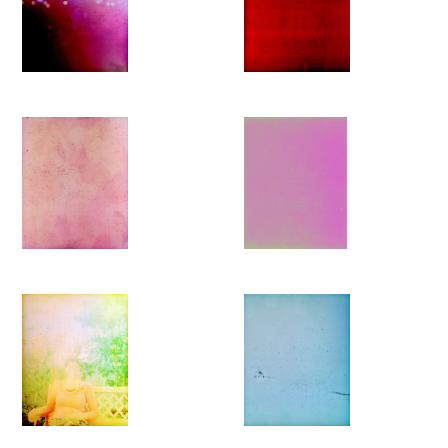
Hinsehen werden die unmerklichen Silhouetten sichtbar. Diese
Technik trägt paradoxerweise dazu bei, die übersehene
Situation der Migranten besser sichtbar zu machen. Die
Methode, den Verblassungseffekt zu nutzen, verwischt auch
den rein dokumentarischen Charakter von Kurtis' Fotografie,
die die vage Erinnerung an verschwundene Personen und
unerfüllte Erwartungen darstellt.