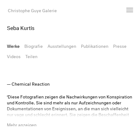
Christophe Guye Galerie
Seba Kurtis
Künstler:innen
Ausstellungen
Werke
Biografie
Ausstellungen
Publikationen
Presse
Messen
Videos
Teilen
Newsroom
Shop
Galerie
Chemical Reaction
‘Diese Fotografien zeigen die Nachwirkungen von Konspiration
Suche
und Kontrolle. Sie sind mehr als nur Aufzeichnungen oder
Dokumentationen von Ereignissen, an die man sich vielleicht
E-Mail
nur vage und schlecht erinnert. Sie zeigen die Beschaffenheit
EN
von Opfer und Erinnerung. Die Giftstoffe brodeln und reagieren
Mehr anzeigen
auf der Oberfläche des Papiers, und das Ergebnis ist eine Art
glücklicher Zufall, wenn sich die chemische Reaktion in diesen
Abzügen widerspiegelt. Die gezogene Tinte auf den Prints ist