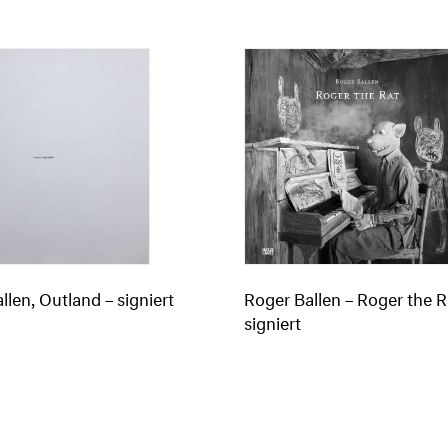
llen, Outland – signiert
Roger Ballen – Roger the R
signiert