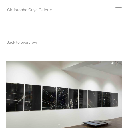
Christophe Guye Galerie
Artists
Exhibitions
Back to overview
Art Fairs
Newsroom
Shop
Gallery
Search
Email
DE