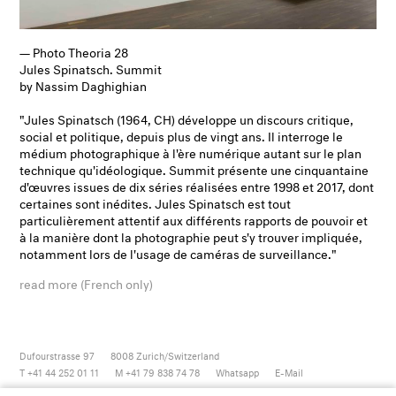
— Photo Theoria 28
Jules Spinatsch. Summit
by Nassim Daghighian
"Jules Spinatsch (1964, CH) développe un discours critique,
social et politique, depuis plus de vingt ans. Il interroge le
médium photographique à l'ère numérique autant sur le plan
technique qu'idéologique.
Summit
présente une cinquantaine
d'œuvres issues de dix séries réalisées entre 1998 et 2017, dont
certaines sont inédites. Jules Spinatsch est tout
particulièrement attentif aux différents rapports de pouvoir et
à la manière dont la photographie peut s'y trouver impliquée,
notamment lors de l'usage de caméras de surveillance."
read more (French only)
Dufourstrasse 97
8008
Zurich/Switzerland
T +41 44 252 01 11
M +41 79 838 74 78
Whatsapp
E-Mail