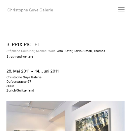
Christophe Guye Galerie
Künstler:innen
Ausstellungen
3. PRIX PICTET
Messen
Stéphane Couturier,
Michael Wolf,
Vera Lutter, Taryn Simon, Thomas
Struth und weitere
Newsroom
Shop
28. Mai 2011
–
14. Juni 2011
Galerie
Christophe Guye Galerie
Dufourstrasse 97
8008
Zurich/Switzerland
Suche
E-Mail
EN