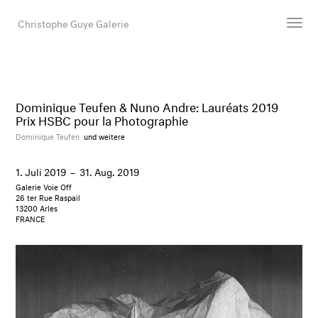
Christophe Guye Galerie
Künstler:innen
Ausstellungen
Dominique Teufen & Nuno Andre: Lauréats 2019
Prix HSBC pour la Photographie
Messen
Dominique Teufen
und weitere
Newsroom
Shop
1. Juli 2019
–
31. Aug. 2019
Galerie
Galerie Voie Off
26 ter Rue Raspail
13200 Arles
FRANCE
Suche
E-Mail
EN