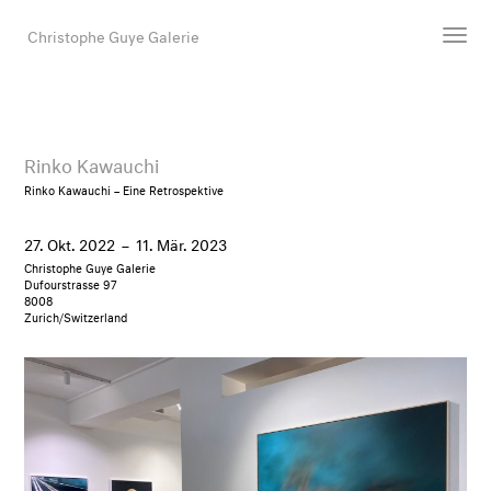
Christophe Guye Galerie
Künstler:innen
Ausstellungen
Rinko Kawauchi
Messen
Rinko Kawauchi – Eine Retrospektive
Newsroom
27. Okt. 2022
–
11. Mär. 2023
Shop
Christophe Guye Galerie
Galerie
Dufourstrasse 97
8008
Zurich/Switzerland
Suche
E-Mail
EN