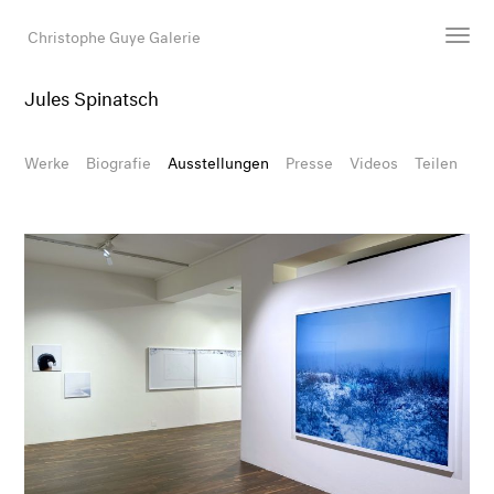
Christophe Guye Galerie
Jules Spinatsch
Künstler:innen
Ausstellungen
Werke
Biografie
Ausstellungen
Presse
Videos
Teilen
Messen
Newsroom
Shop
Galerie
Suche
E-Mail
EN