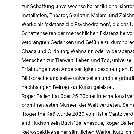
zur Schaffung unverwechselbarer fiktionalisierter
Installation, Theater, Skulptur, Malerei und Zeich
Werke als ‘existenzielle Psychodramen’, die das
Schattenseiten der menschlichen Existenz hervorru
verdrängten Gedanken und Gefühle zu durchbrec
Chaos und Ordnung, Wahnsinn oder widerspensti
Menschen zur Tierwelt, Leben und Tod, universel
Erfahrungen von Andersartigkeit beschäftigen. D
Bildsprache und seine universellen und tiefgrün
nachhaltigen Beitrag zur Kunst geleistet.
Roger Ballen hat über 25 Bücher international ve
prominentesten Museen der Welt vertreten. Seine
‘Roger the Rat’ wurde 2020 von Hatje Cantz veröf
and Hudson sein Buch 'Ballenesque, Roger Ballen
Retrospektive seiner sämtlichen Werke. Kürzlic