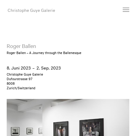
Christophe Guye Galerie
Künstler:innen
Ausstellungen
Roger Ballen
Messen
Roger Ballen – A Journey through the Ballenesque
Newsroom
8. Juni 2023
–
2. Sep. 2023
Shop
Christophe Guye Galerie
Galerie
Dufourstrasse 97
8008
Zurich/Switzerland
Suche
E-Mail
EN