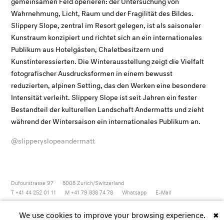
gemeinsamen Feld operieren: der Untersuchung von
Wahrnehmung, Licht, Raum und der Fragilität des Bildes.
Slippery Slope, zentral im Resort gelegen, ist als saisonaler
Kunstraum konzipiert und richtet sich an ein internationales
Publikum aus Hotelgästen, Chaletbesitzern und
Kunstinteressierten. Die Winterausstellung zeigt die Vielfalt
fotografischer Ausdrucksformen in einem bewusst
reduzierten, alpinen Setting, das den Werken eine besondere
Intensität verleiht. Slippery Slope ist seit Jahren ein fester
Bestandteil der kulturellen Landschaft Andermatts und zieht
während der Wintersaison ein internationales Publikum an.
@slipperyslopeandermatt
Dufourstrasse 97
8008
Zurich/Switzerland
T +41 44 252 01 11
M +41 79 838 74 78
Whatsapp
E-Mail
Newsletter
Artsy
Instagram
Facebook
Vimeo
Youtube
We use cookies to improve your browsing experience.
✖