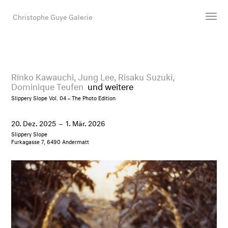
Christophe Guye Galerie
Künstler:innen
Ausstellungen
Rinko Kawauchi,
Jung Lee,
Risaku Suzuki,
Dominique Teufen
und weitere
Messen
Slippery Slope Vol. 04 – The Photo Edition
Newsroom
Shop
20. Dez. 2025
–
1. Mär. 2026
Galerie
Slippery Slope
Furkagasse 7, 6490 Andermatt
Suche
E-Mail
EN