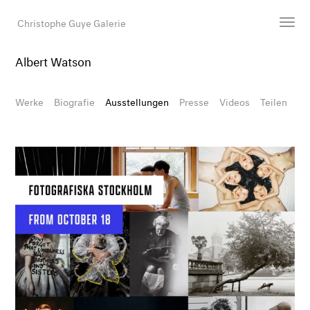
Christophe Guye Galerie
Albert Watson
Künstler:innen
Ausstellungen
Werke
Biografie
Ausstellungen
Presse
Videos
Teilen
Messen
Newsroom
Shop
Galerie
Suche
E-Mail
EN