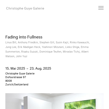
Christophe Guye Galerie
Künstler:innen
Ausstellungen
Fading into Fullness
Messen
Linus Bill,
Anthony Friedkin,
Stephen Gill,
Syoin Kajii,
Rinko Kawauchi,
Jung Lee,
Erik Madigan Heck,
Yoshinori Mizutani,
Lieko Shiga,
Emma
Newsroom
Summerton,
Risaku Suzuki,
Dominique Teufen,
Miroslav Tichý,
Albert
Shop
Watson,
John Yuyi
Galerie
15. Mai 2025
–
23. Aug. 2025
Christophe Guye Galerie
Dufourstrasse 97
Suche
8008
Zurich/Switzerland
E-Mail
EN