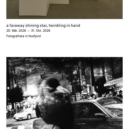
a faraway shining star, twinkling in hand
20. Mär. 2026
–
31. Okt. 2026
Fotografiska in Nusfjord