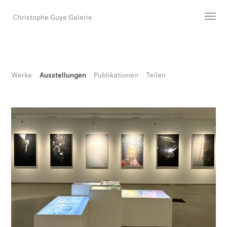
Christophe Guye Galerie
Künstler:innen
Ausstellungen
Werke
Ausstellungen
Publikationen
Teilen
Messen
Newsroom
Shop
Galerie
Suche
E-Mail
EN